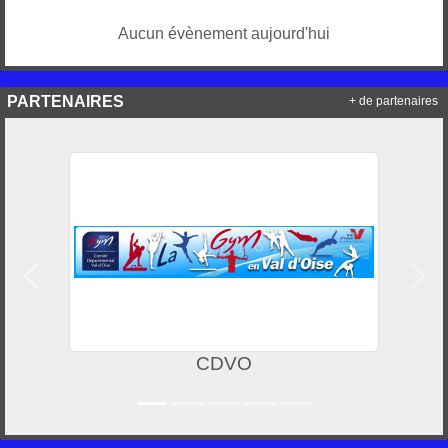
Aucun évènement aujourd'hui
PARTENAIRES
+ de partenaires
Précedent
Suiv
CDVO