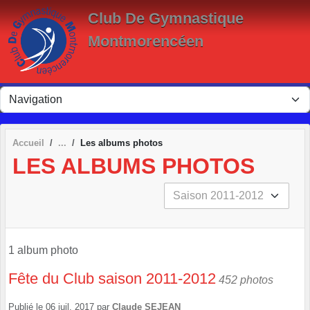
Panneau de gestion des cookies
Club De Gymnastique
Montmorencéen
Accueil
Les albums photos
LES ALBUMS PHOTOS
1 album photo
Fête du Club saison 2011-2012
452 photos
Publié le
06 juil. 2017
par
Claude SEJEAN